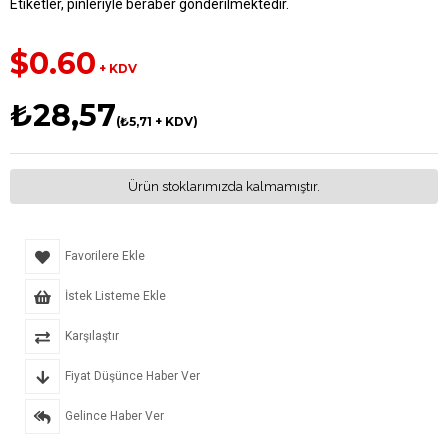
Etiketler, pinleriyle beraber gönderilmektedir.
$0.60
+ KDV
₺28,57
(₺5,71 + KDV)
Ürün stoklarımızda kalmamıştır.
Favorilere Ekle
İstek Listeme Ekle
Karşılaştır
Fiyat Düşünce Haber Ver
Gelince Haber Ver