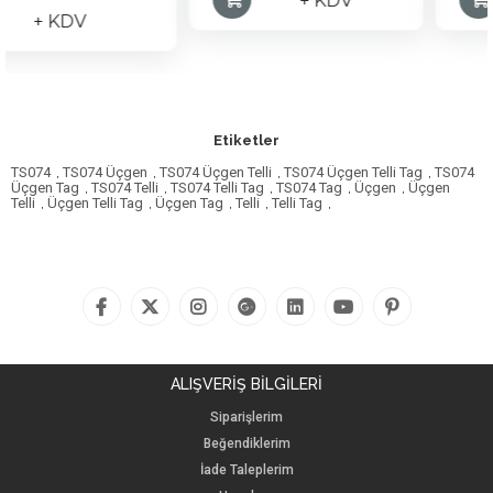
+ KDV
+ KD
V
Etiketler
TS074
,
TS074 Üçgen
,
TS074 Üçgen Telli
,
TS074 Üçgen Telli Tag
,
TS074
Üçgen Tag
,
TS074 Telli
,
TS074 Telli Tag
,
TS074 Tag
,
Üçgen
,
Üçgen
Telli
,
Üçgen Telli Tag
,
Üçgen Tag
,
Telli
,
Telli Tag
,
ALIŞVERİŞ BİLGİLERİ
Siparişlerim
Beğendiklerim
İade Taleplerim