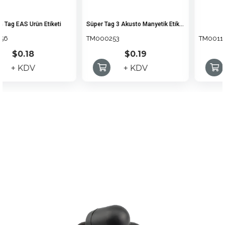
n Etiketi
Süper Tag 3 Akusto Manyetik Etiket (Elbise Alarmı)
VST Tag
TM000253
TM001139
$0.19
$0.69
+ KDV
+ KDV