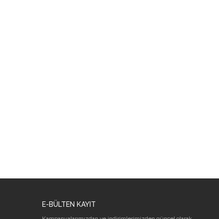
E-BÜLTEN KAYIT
Kampanyalarımızdan ve indirimlerimizden güncel olarak