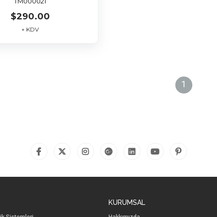
TM000021
$290.00
+ KDV
1
KURUMSAL