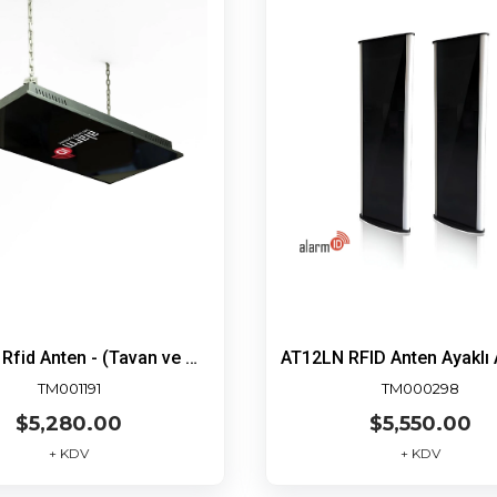
Alarm ID Rfid Anten - (Tavan ve Zemin)
TM001191
TM000298
$5,280.00
$5,550.00
+ KDV
+ KDV