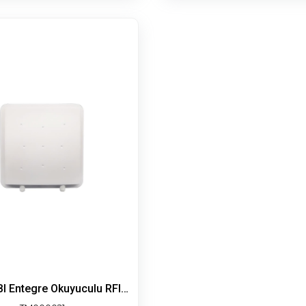
RRU 8 DBI Entegre Okuyuculu RFID Anten