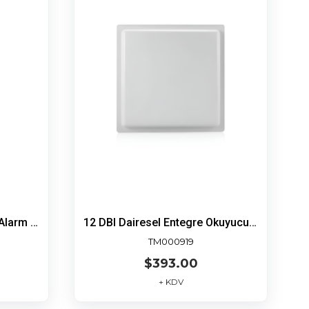
AT12LN RFID Anten Ayaklı Alarm ID
12 DBI Dairesel Entegre Okuyuculu Anten
TM000919
$393.00
+ KDV