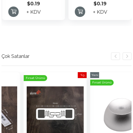
$0.19
$0.19
+ KDV
+ KDV
Çok Satanlar
%3
Yeni
Fırsat Ürünü
İndirim
Ürün
Fırsat Ürünü
%3İndirim