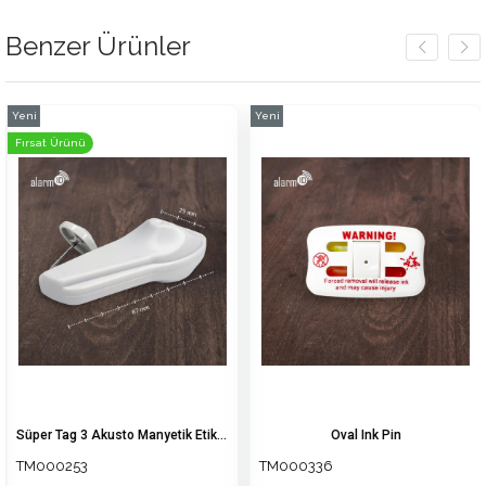
Benzer Ürünler
Yeni
Yeni
Ürün
Ürün
Fırsat Ürünü
Süper Tag 3 Akusto Manyetik Etiket (Elbise Alarmı)
Oval Ink Pin
TM000253
TM000336