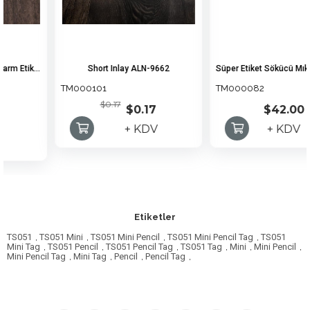
 Alarm Etiketi (1000 ADET)
Short Inlay ALN-9662
Süper Etiket Sökü
TM000101
TM000082
$0.17
$0.17
$42.00
+ KDV
+ KDV
Etiketler
TS051
,
TS051 Mini
,
TS051 Mini Pencil
,
TS051 Mini Pencil Tag
,
TS051
Mini Tag
,
TS051 Pencil
,
TS051 Pencil Tag
,
TS051 Tag
,
Mini
,
Mini Pencil
,
Mini Pencil Tag
,
Mini Tag
,
Pencil
,
Pencil Tag
,