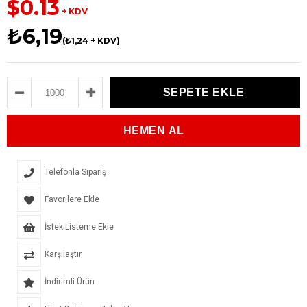
$0.13
+ KDV
₺6,19
(₺1,24 + KDV)
Telefonla Sipariş
Favorilere Ekle
İstek Listeme Ekle
Karşılaştır
İndirimli Ürün