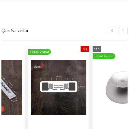
Çok Satanlar
%3
Yeni
Fırsat Ürünü
İndirim
Ürün
Fırsat Ürünü
%3İndirim