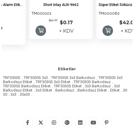
DR Etiket Ürün Koruma Alarm Etiketi (1000 ADET)
Short Inlay ALN-9662
TM000101
TM000082
$0.17
$0.17
$42.00
+ KDV
+ KDV
Etiketler
TRF3030S
,
TRF3030S 3x3
,
TRF3030S 3x3 Barkodsuz
,
TRF3030S 3x3
Barkodsuz Etiket
,
TRF3030S 3x3 Etiket
,
TRF3030S Barkodsuz
,
TRF3030S Barkodsuz Etiket
,
TRF3030S Etiket
,
3x3 Barkodsuz
,
3x3
Barkodsuz Etiket
,
3x3 Etiket
,
Barkodsuz
,
Barkodsuz Etiket
,
Etiket
,
30
30
,
3x3
,
30x30
,