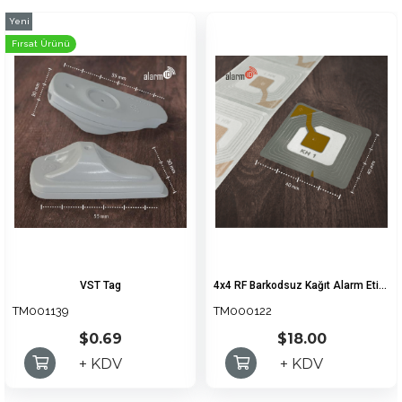
Yeni
Ürün
Fırsat Ürünü
VST Tag
4x4 RF Barkodsuz Kağıt Alarm Etiketi (1000 Adet)
TM001139
TM000122
$0.69
$18.00
+ KDV
+ KDV