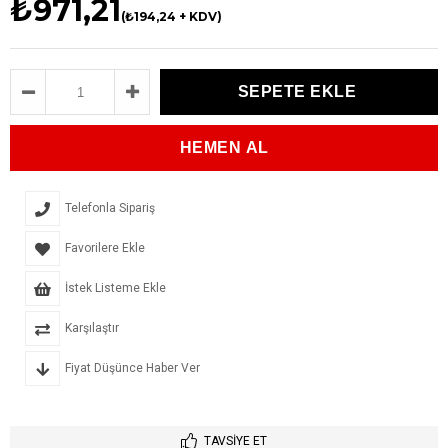
₺971,21
(₺194,24 + KDV)
Telefonla Sipariş
Favorilere Ekle
İstek Listeme Ekle
Karşılaştır
Fiyat Düşünce Haber Ver
TAVSIYE ET