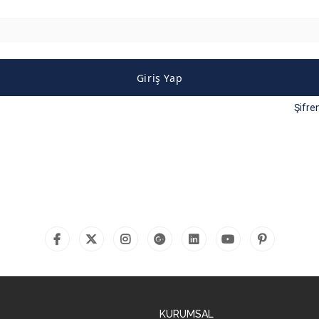
Giriş Yap
Şifre
KURUMSAL